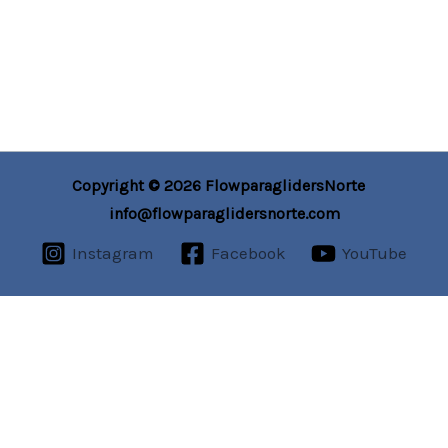
Copyright © 2026 FlowparaglidersNorte
info@flowparaglidersnorte.com
Instagram
Facebook
YouTube